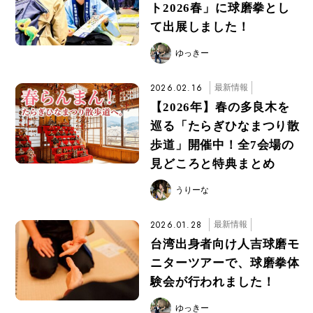
ト2026春」に球磨拳とし
て出展しました！
ゆっきー
2026.02.16
最新情報
【2026年】春の多良木を
巡る「たらぎひなまつり散
歩道」開催中！全7会場の
見どころと特典まとめ
うりーな
2026.01.28
最新情報
台湾出身者向け人吉球磨モ
ニターツアーで、球磨拳体
験会が行われました！
ゆっきー