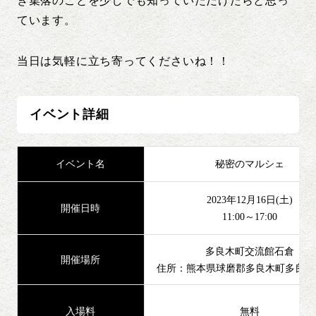
ぎ集落のことを少しでも知っていただけたらと思っ
ています。
当日は気軽に立ち寄ってくださいね！！
イベント詳細
イベント名
秘密のマルシェ
2023年12月16日(土)
開催日時
11:00～17:00
多良木町交流館石倉
開催場所
住所：熊本県球磨郡多良木町多良木15
入場料
無料