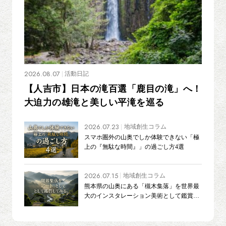
2026.08.07
活動日記
【人吉市】日本の滝百選「鹿目の滝」へ！
大迫力の雄滝と美しい平滝を巡る
2026.07.23
地域創生コラム
スマホ圏外の山奥でしか体験できない「極
上の『無駄な時間』」の過ごし方4選
2026.07.15
地域創生コラム
熊本県の山奥にある「槻木集落」を世界最
大のインスタレーション美術として鑑賞し
てみる