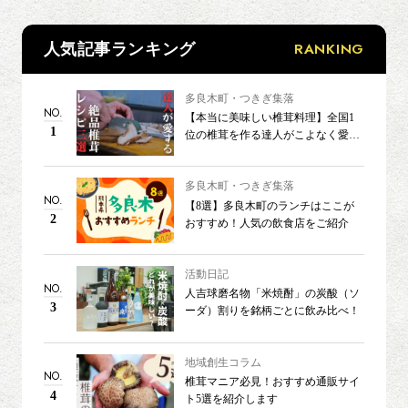
RANKING
人気記事ランキング
多良木町・つきぎ集落
NO.
【本当に美味しい椎茸料理】全国1
1
位の椎茸を作る達人がこよなく愛す
る3つのレシピ
多良木町・つきぎ集落
NO.
【8選】多良木町のランチはここが
2
おすすめ！人気の飲食店をご紹介
活動日記
NO.
人吉球磨名物「米焼酎」の炭酸（ソ
3
ーダ）割りを銘柄ごとに飲み比べ！
地域創生コラム
NO.
椎茸マニア必見！おすすめ通販サイ
4
ト5選を紹介します