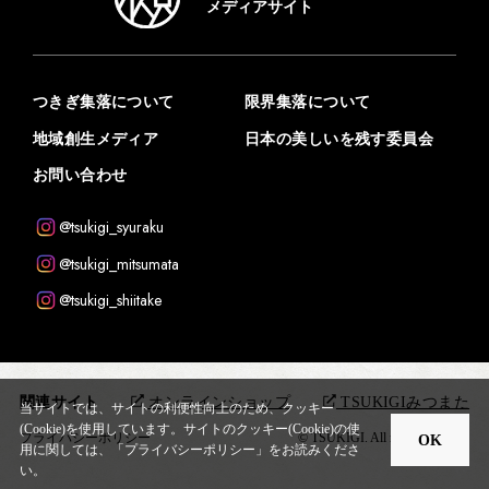
メディアサイト
つきぎ集落について
限界集落について
地域創生メディア
日本の美しいを残す委員会
お問い合わせ
@tsukigi_syuraku
@tsukigi_mitsumata
@tsukigi_shiitake
関連サイト
オンラインショップ
TSUKIGIみつまた
当サイトでは、サイトの利便性向上のため、クッキー
(Cookie)を使用しています。
サイトのクッキー(Cookie)の使
プライバシーポリシー
© TSUKIGI. All rights reserved.
OK
用に関しては、「
プライバシーポリシー
」をお読みくださ
い。