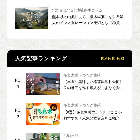
2026.07.15
地域創生コラム
熊本県の山奥にある「槻木集落」を世界最
大のインスタレーション美術として鑑賞し
てみる
RANKING
人気記事ランキング
多良木町・つきぎ集落
NO.
【本当に美味しい椎茸料理】全国1
1
位の椎茸を作る達人がこよなく愛す
る3つのレシピ
多良木町・つきぎ集落
NO.
【8選】多良木町のランチはここが
2
おすすめ！人気の飲食店をご紹介
活動日記