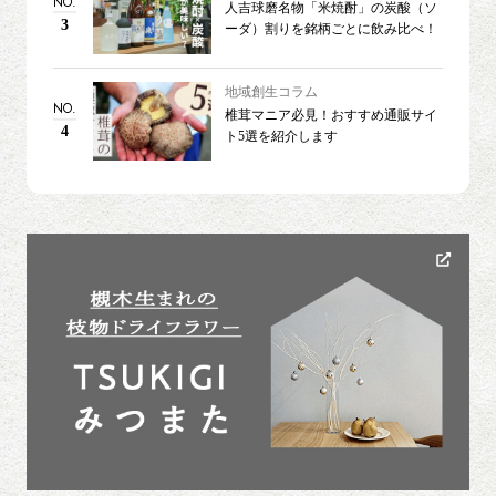
NO.
人吉球磨名物「米焼酎」の炭酸（ソ
3
ーダ）割りを銘柄ごとに飲み比べ！
地域創生コラム
NO.
椎茸マニア必見！おすすめ通販サイ
4
ト5選を紹介します