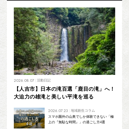
2026.08.07
活動日記
【人吉市】日本の滝百選「鹿目の滝」へ！
大迫力の雄滝と美しい平滝を巡る
2026.07.23
地域創生コラム
スマホ圏外の山奥でしか体験できない「極
上の『無駄な時間』」の過ごし方4選