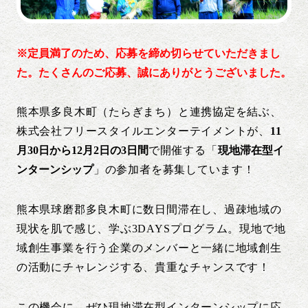
※定員満了のため、応募を締め切らせていただきまし
た。たくさんのご応募、誠にありがとうございました。
熊本県多良木町（たらぎまち）と連携協定を結ぶ、
株式会社フリースタイルエンターテイメントが、
11
月30日から12月2日の3日間
で開催する「
現地滞在型イ
ンターンシップ
」の参加者を募集しています！
熊本県球磨郡多良木町に数日間滞在し、過疎地域の
現状を肌で感じ、学ぶ3DAYSプログラム。現地で地
域創生事業を行う企業のメンバーと一緒に地域創生
の活動にチャレンジする、貴重なチャンスです！
この機会に、ぜひ現地滞在型インターンシップに応