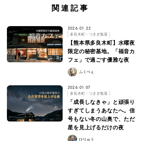
関連記事
2026.01.22
多良木町・つきぎ集落
【熊本県多良木町】水曜夜
限定の秘密基地。「福音カ
フェ」で過ごす優雅な夜
ふくべぇ
2026.01.07
多良木町・つきぎ集落
「成長しなきゃ」と頑張り
すぎてしまうあなたへ。信
号もない冬の山奥で、ただ
星を見上げるだけの夜
ひりゅう