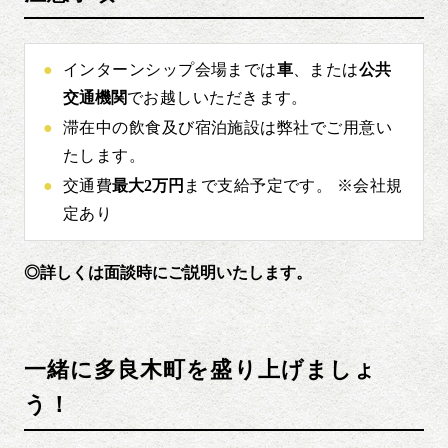
インターンシップ会場までは
車
、または
公共
交通機関
でお越しいただきます。
滞在中の飲食及び宿泊施設は弊社でご用意い
たします。
交通費
最大2万円
まで支給予定です。 ※会社規
定あり
◎詳しくは面談時にご説明いたします。
一緒に多良木町を盛り上げましょ
う！