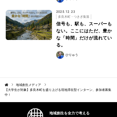
2025.12.23
多良木町・つきぎ集落
信号も、駅も、スーパーも
ない。ここにはただ、豊か
な「時間」だけが流れてい
る。
ひりゅう
地域創生メディア
【大学生が対象】多良木町を盛り上げる現地滞在型インターン、参加者募集
中！
地域創生を全力で考える