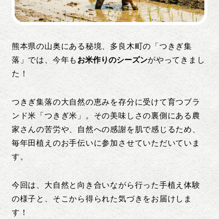
熊本県の山奥にある秘境、多良木町の「つきぎ集
落」では、今年も
お米作りのシーズン
がやってきまし
た！
つきぎ集落の大自然の恵みを存分に受けて育つブラ
ンド米「つきぎ米」。その美味しさの裏側にある農
家さんの苦労や、自然への感謝を肌で感じるため、
毎年田植えのお手伝いに参加させていただいていま
す。
今回は、大自然と向き合いながら行った手植え体験
の様子と、そこから得られた気づきをお届けしま
す！