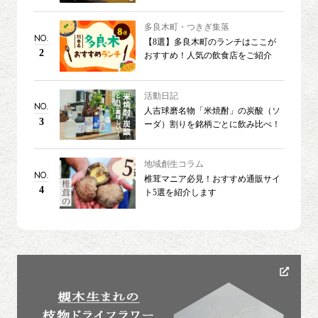
る3つのレシピ
多良木町・つきぎ集落
NO.
【8選】多良木町のランチはここが
2
おすすめ！人気の飲食店をご紹介
活動日記
NO.
人吉球磨名物「米焼酎」の炭酸（ソ
3
ーダ）割りを銘柄ごとに飲み比べ！
地域創生コラム
NO.
椎茸マニア必見！おすすめ通販サイ
4
ト5選を紹介します