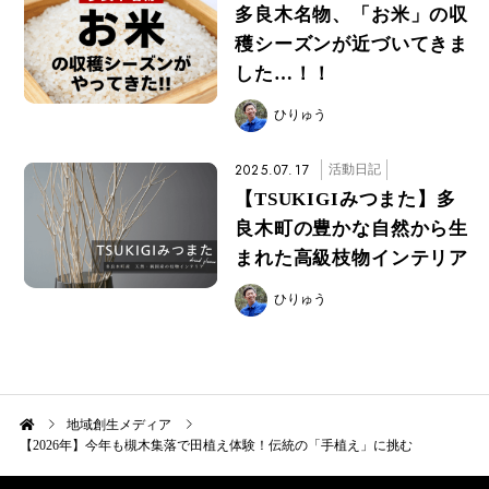
多良木名物、「お米」の収
穫シーズンが近づいてきま
した…！！
ひりゅう
2025.07.17
活動日記
【TSUKIGIみつまた】多
良木町の豊かな自然から生
まれた高級枝物インテリア
ひりゅう
地域創生メディア
【2026年】今年も槻木集落で田植え体験！伝統の「手植え」に挑む