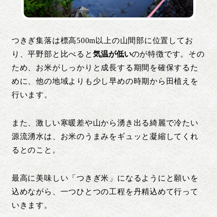
つきぎ集落は標高500m以上の山間部に位置してお
り、平野部と比べると
気温が低い
のが特徴です。その
ため、お米がしっかりと成長する期間を確保するた
めに、他の地域よりも少し早めの時期から田植えを
行います。
また、激しい寒暖差や山から湧き出る綺麗で冷たい
源流湧水は、お米のうまみをギュッと凝縮してくれ
るとのこと。
最高に美味しい「つきぎ米」になるようにと願いを
込めながら、一つひとつの工程を丹精込めて行って
いきます。