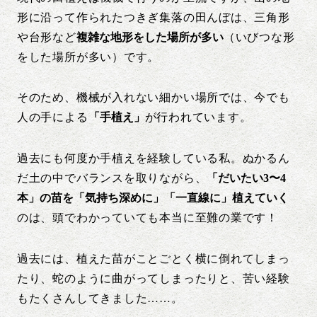
形に沿って作られたつきぎ集落の田んぼは、三角形
や台形など
複雑な地形をした場所が多い
（いびつな形
をした場所が多い）です。
そのため、機械が入れない細かい場所では、今でも
人の手による
「手植え」
が行われています。
過去にも何度か手植えを経験している私。ぬかるん
だ土の中でバランスを取りながら、
「だいたい3〜4
本」の苗を「気持ち深めに」「一直線に」植えていく
のは、頭でわかっていても本当に至難の業です！
過去には、植えた苗がことごとく横に倒れてしまっ
たり、蛇のように曲がってしまったりと、苦い経験
もたくさんしてきました……。