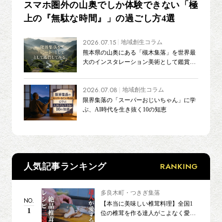
スマホ圏外の山奥でしか体験できない「極
上の『無駄な時間』」の過ごし方4選
2026.07.15
地域創生コラム
熊本県の山奥にある「槻木集落」を世界最
大のインスタレーション美術として鑑賞し
てみる
2026.07.08
地域創生コラム
限界集落の「スーパーおじいちゃん」に学
ぶ、AI時代を生き抜く10の知恵
RANKING
人気記事ランキング
多良木町・つきぎ集落
NO.
【本当に美味しい椎茸料理】全国1
1
位の椎茸を作る達人がこよなく愛す