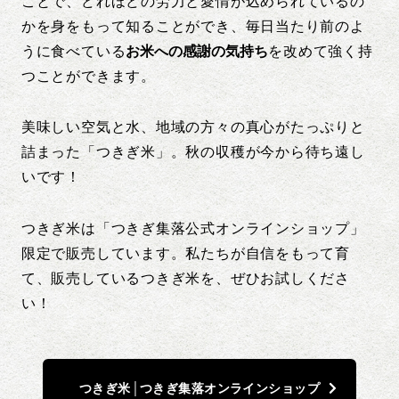
ことで、どれほどの労力と愛情が込められているの
かを身をもって知ることができ、毎日当たり前のよ
うに食べている
お米への感謝の気持ち
を改めて強く持
つことができます。
美味しい空気と水、地域の方々の真心がたっぷりと
詰まった「つきぎ米」。秋の収穫が今から待ち遠し
いです！
つきぎ米は「つきぎ集落公式オンラインショップ」
限定で販売しています。私たちが自信をもって育
て、販売しているつきぎ米を、ぜひお試しくださ
い！
つきぎ米│つきぎ集落オンラインショップ