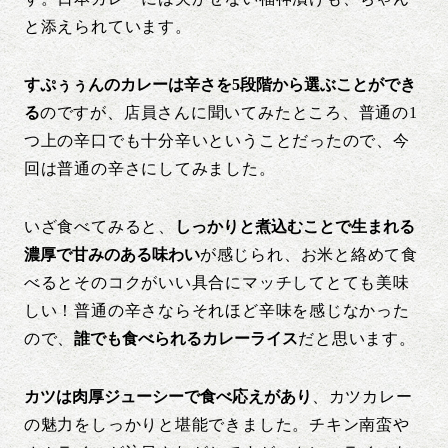
と添えられています。
すぷぅぅんのカレーは辛さを5段階から選ぶことができ
る
のですが、店員さんに聞いてみたところ、普通の1
つ上の辛口でも十分辛いということだったので、今
回は普通の辛さにしてみました。
いざ食べてみると、
しっかりと煮込むことで生まれる
濃厚で甘みのある味わい
が感じられ、お米と絡めて食
べるとそのコクがいい具合にマッチしてとても美味
しい！普通の辛さならそれほど辛味を感じなかった
ので、
誰でも食べられるカレーライス
だと思います。
カツは肉厚ジューシーで食べ応えがあり
、カツカレー
の魅力をしっかりと堪能できました。チキン南蛮や