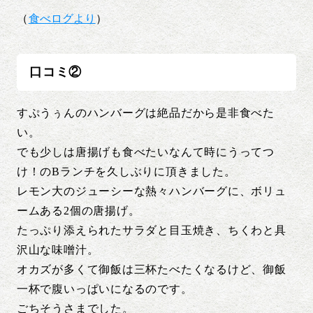
（
食べログより
）
口コミ②
すぷうぅんのハンバーグは絶品だから是非食べた
い。
でも少しは唐揚げも食べたいなんて時にうってつ
け！のBランチを久しぶりに頂きました。
レモン大のジューシーな熱々ハンバーグに、ボリュ
ームある2個の唐揚げ。
たっぷり添えられたサラダと目玉焼き、ちくわと具
沢山な味噌汁。
オカズが多くて御飯は三杯たべたくなるけど、御飯
一杯で腹いっぱいになるのです。
ごちそうさまでした。