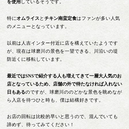
を使用
しているそうです。
特に
オムライス
と
チキン南蛮定食
はファンが多い人気
のメニューとなっています。
以前は人吉インター付近に店を構えていたようです
が、現在は球磨川の景色を一望できる、川沿いの堤
防近くに移転しています。
最近ではSNSで紹介する人も増えてきて一層大人気のお
店となっているため、店舗の外で待たなければ入れない
日もある
のですが、球磨川ののどかな景色を眺めなが
ら入店を待つひと時も、僕は結構好きです。
お店の回転は比較的早いと思うので、混んでいても
諦めず、待ってみてください！