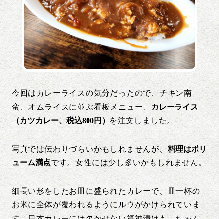
今回はカレーライスの気分だったので、チキン南
蛮、オムライスに並ぶ看板メニュー、
カレーライス
（カツカレー、税込800円）
を注文しました。
写真では伝わりづらいかもしれませんが、
料理はボリ
ューム満点
です。女性には少し多いかもしれません。
細長い形をしたお皿に盛られたカレーで、皿一杯の
お米に全体が覆われるようにルウがかけられていま
す。日本カレーには欠かせない福神漬けも、ちゃん