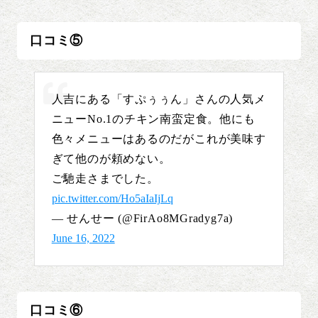
口コミ⑤
人吉にある「すぷぅぅん」さんの人気メ
ニューNo.1のチキン南蛮定食。他にも
色々メニューはあるのだがこれが美味す
ぎて他のが頼めない。
ご馳走さまでした。
pic.twitter.com/Ho5aIaIjLq
— せんせー (@FirAo8MGradyg7a)
June 16, 2022
口コミ⑥