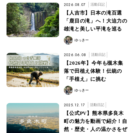
2026.08.07
活動日記
【人吉市】日本の滝百選
「鹿目の滝」へ！大迫力の
雄滝と美しい平滝を巡る
ゆっきー
2026.06.08
活動日記
【2026年】今年も槻木集
落で田植え体験！伝統の
「手植え」に挑む
ゆっきー
2025.12.17
活動日記
【公式PV】熊本県多良木
町の魅力を動画で紹介！自
然・歴史・人の温かさをぜ