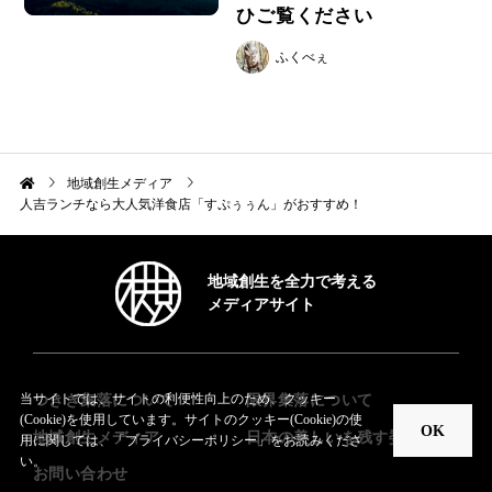
ひご覧ください
ふくべぇ
地域創生メディア
人吉ランチなら大人気洋食店「すぷぅぅん」がおすすめ！
地域創生を全力で考える
メディアサイト
つきぎ集落について
限界集落について
当サイトでは、サイトの利便性向上のため、クッキー
(Cookie)を使用しています。
サイトのクッキー(Cookie)の使
OK
地域創生メディア
日本の美しいを残す委員会
用に関しては、「
プライバシーポリシー
」をお読みくださ
い。
お問い合わせ