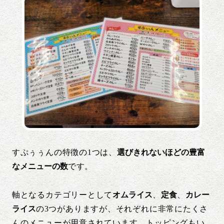
すぷぅぅんの特徴の1つは、
選びきれないほどの豊富
なメニューの数
です。
軸となるカテゴリーとして
オムライス
、
定食
、
カレー
ライス
の3つがありますが、それぞれに非常にたくさ
んのメニューが用意されています。トッピングもい