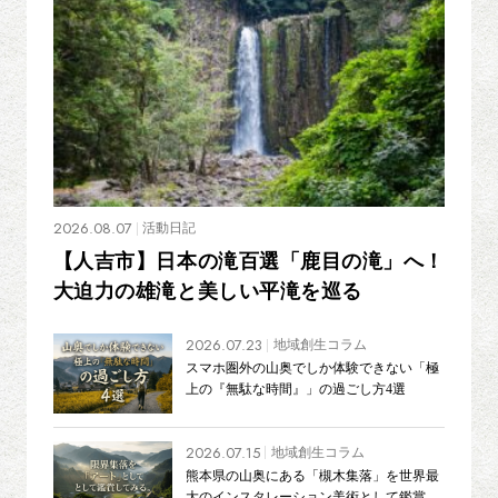
2026.08.07
活動日記
【人吉市】日本の滝百選「鹿目の滝」へ！
大迫力の雄滝と美しい平滝を巡る
2026.07.23
地域創生コラム
スマホ圏外の山奥でしか体験できない「極
上の『無駄な時間』」の過ごし方4選
2026.07.15
地域創生コラム
熊本県の山奥にある「槻木集落」を世界最
大のインスタレーション美術として鑑賞し