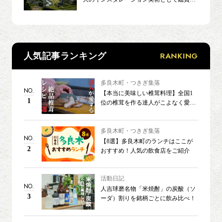
てみる
RANKING
人気記事ランキング
多良木町・つきぎ集落
NO.
【本当に美味しい椎茸料理】全国1
1
位の椎茸を作る達人がこよなく愛す
る3つのレシピ
多良木町・つきぎ集落
NO.
【8選】多良木町のランチはここが
2
おすすめ！人気の飲食店をご紹介
活動日記
NO.
人吉球磨名物「米焼酎」の炭酸（ソ
3
ーダ）割りを銘柄ごとに飲み比べ！