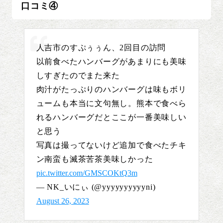
口コミ④
人吉市のすぷぅぅん、2回目の訪問
以前食べたハンバーグがあまりにも美味
しすぎたのでまた来た
肉汁がたっぷりのハンバーグは味もボリ
ュームも本当に文句無し。熊本で食べら
れるハンバーグだとここが一番美味しい
と思う
写真は撮ってないけど追加で食べたチキ
ン南蛮も滅茶苦茶美味しかった
pic.twitter.com/GMSCOKtQ3m
— NK_いにぃ (@yyyyyyyyyyni)
August 26, 2023